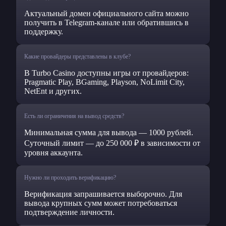
Актуальный домен официального сайта можно
получить в Telegram-канале или обратившись в
поддержку.
Какие провайдеры представлены в клубе?
В Turbo Casino доступны игры от провайдеров:
Pragmatic Play, BGaming, Playson, NoLimit City,
NetEnt и других.
Есть ли ограничения на вывод средств?
Минимальная сумма для вывода — 1000 рублей.
Суточный лимит — до 250 000 ₽ в зависимости от
уровня аккаунта.
Нужно ли проходить верификацию?
Верификация запрашивается выборочно. Для
вывода крупных сумм может потребоваться
подтверждение личности.