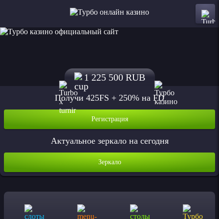
1 225 500 RUB
Получи 425FS + 250% на FD
Регистрация
Актуальное зеркало на сегодня
Зеркало