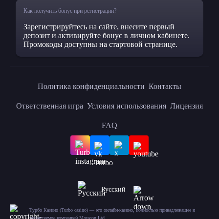
Как получить бонус при регистрации?
Зарегистрируйтесь на сайте, внесите первый
депозит и активируйте бонус в личном кабинете.
Промокоды доступны на стартовой странице.
Политика конфиденциальности
Контакты
Ответственная игра
Условия использования
Лицензия
FAQ
Русский
Турбо Казино (Turbo casino) — это онлайн-казино, полностью принадлежащее и
управляемое компанией Moracon Ltd.