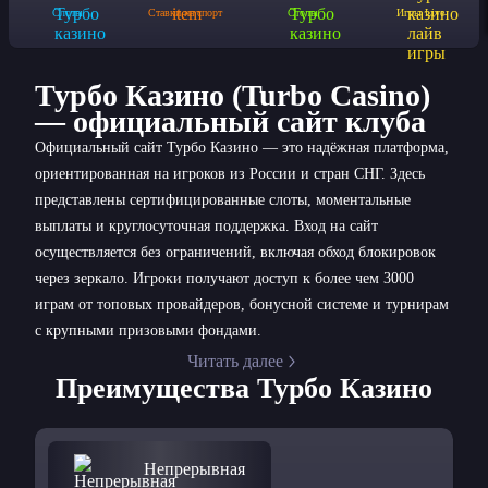
Слоты
Ставки на спорт
Столы
Игры Live
Турбо Казино (Turbo Casino)
— официальный сайт клуба
Официальный сайт Турбо Казино — это надёжная платформа,
ориентированная на игроков из России и стран СНГ. Здесь
представлены сертифицированные слоты, моментальные
выплаты и круглосуточная поддержка. Вход на сайт
осуществляется без ограничений, включая обход блокировок
через зеркало. Игроки получают доступ к более чем 3000
играм от топовых провайдеров, бонусной системе и турнирам
с крупными призовыми фондами.
Читать далее
Преимущества Турбо Казино
Непрерывная