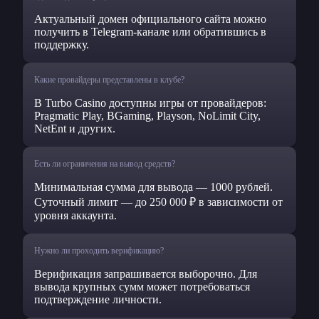
Актуальный домен официального сайта можно
получить в Telegram-канале или обратившись в
поддержку.
Какие провайдеры представлены в клубе?
В Turbo Casino доступны игры от провайдеров:
Pragmatic Play, BGaming, Playson, NoLimit City,
NetEnt и других.
Есть ли ограничения на вывод средств?
Минимальная сумма для вывода — 1000 рублей.
Суточный лимит — до 250 000 ₽ в зависимости от
уровня аккаунта.
Нужно ли проходить верификацию?
Верификация запрашивается выборочно. Для
вывода крупных сумм может потребоваться
подтверждение личности.