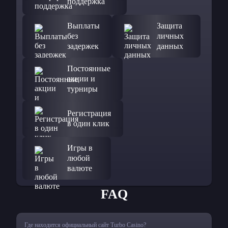
поддержка
Выплаты
Защита
без
личных
задержек
данных
Постоянные
акции и
турниры
Регистрация
в один клик
Игры в
любой
валюте
FAQ
Где находится официальный сайт Turbo Casino?